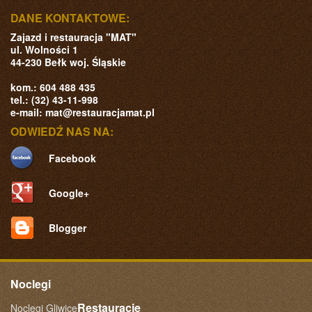
DANE KONTAKTOWE:
Zajazd i restauracja "MAT"
ul. Wolności 1
44-230
Bełk
woj. Śląskie
kom.:
604 488 435
tel.:
(32) 43-11-998
e-mail:
mat@restauracjamat.pl
ODWIEDŹ NAS NA:
Facebook
Google+
Blogger
Noclegi
Restauracje
Noclegi Gliwice