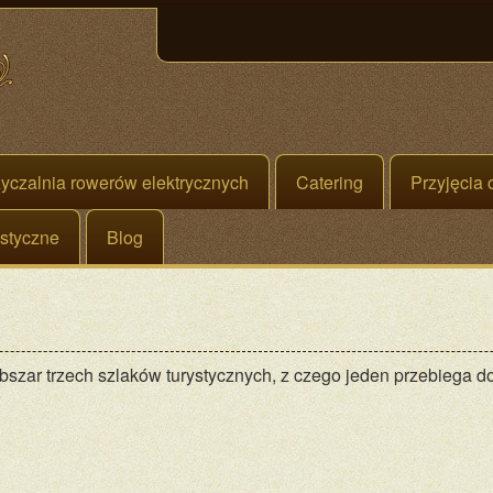
czalnia rowerów elektrycznych
Catering
Przyjęcia
ystyczne
Blog
bszar trzech szlaków turystycznych, z czego jeden przebiega d