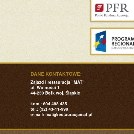
DANE KONTAKTOWE:
Zajazd i restauracja "MAT"
ul. Wolności 1
44-230
Bełk
woj. Śląskie
kom.:
604 488 435
tel.:
(32) 43-11-998
e-mail:
mat@restauracjamat.pl