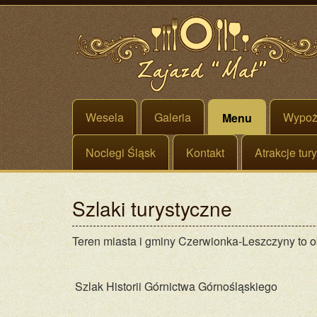
Wesela
Galeria
Wypoży
Menu
Noclegi Śląsk
Kontakt
Atrakcje tur
Szlaki turystyczne
Teren miasta i gminy Czerwionka-Leszczyny to o
Szlak Historii Górnictwa Górnośląskiego