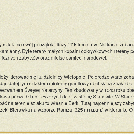
szlak ma swój początek i liczy 17 kilometrów. Na trasie zobac
 kamienny. Byłe tereny małych kopalni odkrywkowych i tereny 
tonicznych zabytków oraz miejsc pamięci narodowej.
eży kierować się ku dzielnicy Wielopole. Po drodze warto zob
ąc dalej tym szlakiem miniemy granitowy obelisk na znak zbi
d wezwaniem Świętej Katarzyny. Ten zbudowany w 1543 roku obi
rasa prowadzi do Leszczyn i dalej w stronę Stanowic. W Stan
ć na terenie szlaku to właśnie Bełk. Tutaj najcenniejszy zaby
ę rzeki Bierawka na wzgórze Ramża (325 m n.p.m.) w kierunku 