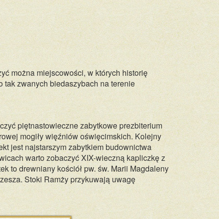
zyć można miejscowości, w których historię
po tak zwanych biedaszybach na terenie
aczyć piętnastowieczne zabytkowe prezbiterium
orowej mogiły więźniów oświęcimskich. Kolejny
ekt jest najstarszym zabytkiem budownictwa
owicach warto zobaczyć XIX-wieczną kapliczkę z
tek to drewniany kościół pw. św. Marii Magdaleny
Orzesza. Stoki Ramży przykuwają uwagę