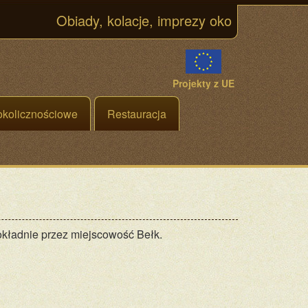
Obiady, kolacje, imprezy okolicznościowe, w
Projekty z UE
 okolicznościowe
Restauracja
okładnie przez miejscowość Bełk.