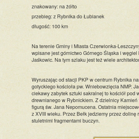
znakowany: na żółto
przebieg: z Rybnika do Łubianek
długość: 100 km
Na terenie Gminy i Miasta Czerwionka-Leszczyny 
wpisane jest górnictwo Górnego Śląska i węgiel
Jaśkowic. Na tym szlaku jest też wiele architek
Wyruszając od stacji PKP w centrum Rybnika nal
gotyckiego kościoła pw. Wniebowzięcia NMP. Jad
ciekawy zabytek sztuki sakralnej to kościół po
drewnianego w Rybnickiem. Z dzielnicy Kamień t
figurą św. Jana Nepomucena. Ostatnia miejscowoś
z XVIII wieku. Przez Bełk jedziemy przez dolin
stuletnimi fragmentami buczyn.